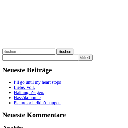
Suchen
nach:
Neueste Beiträge
I’ll go until my heart stops
Liebe. Voll.
Haltung. Zeigen.
Hassökonomie
Picture or it didn’t happen
Neueste Kommentare