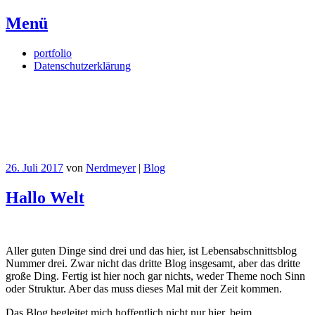
Menü
Springe
portfolio
zum
Datenschutzerklärung
Inhalt
Nerdmeyer
Based on a true story.
26. Juli 2017
von
Nerdmeyer
|
Blog
Hallo Welt
Aller guten Dinge sind drei und das hier, ist Lebensabschnittsblog
Nummer drei. Zwar nicht das dritte Blog insgesamt, aber das dritte
große Ding. Fertig ist hier noch gar nichts, weder Theme noch Sinn
oder Struktur. Aber das muss dieses Mal mit der Zeit kommen.
Das Blog begleitet mich hoffentlich nicht nur hier, beim