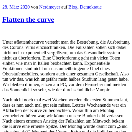
28. März 2020
von
Nerdmeyer
auf
Blog
,
Demokratie
Flatten the curve
Unter #flattenthecurve versteht man die Bestrebung, die Ausbreitung
des Corona-Virus einzuschränken. Die Fallzahlen sollen sich dabei
nicht mehr exponentiell vergrößern, um das Gesundheitssystem
nicht zu überfordern. Eine Überforderung geht mit vielen Toten
einher, wie man in Italien beobachten kann. Exponentielle
Funktionen sind nicht nur das unheilbringende Übel eines
Oberstufenschülers, sondern auch einer gesamten Gesellschaft. Also
tun wir das, was ich ungefähr mein halbes Studium lang getan habe.
Wir bleiben drinnen, sitzen am PC, vor dem Fernseher und meiden
das Sonnenlicht so sehr, wie der durchschnittliche Vampir.
Nach nicht noch mal zwei Wochen werden die ersten Stimmen laut,
dass es nun auch mal gut sein müsse. Letztes Wochenende war ein
Abflachen der Kurve zu beobachten. Woraufhin am Montag
vermehrt zu hören war, wir können unsere Bunker bald verlassen.
Nach einem erneuten Anstieg der Fallzahlen am Mittwoch bekam
die Kurve eine erneute Spitze. Der Montag wurde damit zum „Sind
wir schon da?“-Moment der Corona Krise und die Politiker zu den