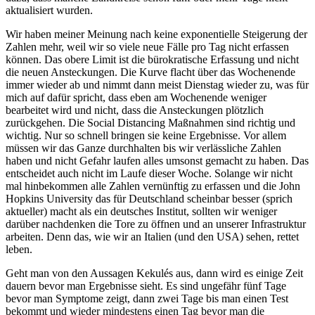
aktualisiert wurden.
Wir haben meiner Meinung nach keine exponentielle Steigerung der
Zahlen mehr, weil wir so viele neue Fälle pro Tag nicht erfassen
können. Das obere Limit ist die bürokratische Erfassung und nicht
die neuen Ansteckungen. Die Kurve flacht über das Wochenende
immer wieder ab und nimmt dann meist Dienstag wieder zu, was für
mich auf dafür spricht, dass eben am Wochenende weniger
bearbeitet wird und nicht, dass die Ansteckungen plötzlich
zurückgehen. Die Social Distancing Maßnahmen sind richtig und
wichtig. Nur so schnell bringen sie keine Ergebnisse. Vor allem
müssen wir das Ganze durchhalten bis wir verlässliche Zahlen
haben und nicht Gefahr laufen alles umsonst gemacht zu haben. Das
entscheidet auch nicht im Laufe dieser Woche. Solange wir nicht
mal hinbekommen alle Zahlen vernünftig zu erfassen und die John
Hopkins University das für Deutschland scheinbar besser (sprich
aktueller) macht als ein deutsches Institut, sollten wir weniger
darüber nachdenken die Tore zu öffnen und an unserer Infrastruktur
arbeiten. Denn das, wie wir an Italien (und den USA) sehen, rettet
leben.
Geht man von den Aussagen Kekulés aus, dann wird es einige Zeit
dauern bevor man Ergebnisse sieht. Es sind ungefähr fünf Tage
bevor man Symptome zeigt, dann zwei Tage bis man einen Test
bekommt und wieder mindestens einen Tag bevor man die