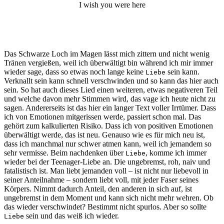
I wish you were here
Das Schwarze Loch im Magen lässt mich zittern und nicht wenig
Tränen vergießen, weil ich überwältigt bin während ich mir immer
wieder sage, dass so etwas noch lange keine
sein kann.
Liebe
Verknallt sein kann schnell verschwinden und so kann das hier auch
sein. So hat auch dieses Lied einen weiteren, etwas negativeren Teil
und welche davon mehr Stimmen wird, das vage ich heute nicht zu
sagen. Andererseits ist das hier ein langer Text voller Irrtümer. Dass
ich von Emotionen mitgerissen werde, passiert schon mal. Das
gehört zum kalkulierten Risiko. Dass ich von positiven Emotionen
überwältigt werde, das ist neu. Genauso wie es für mich neu ist,
dass ich manchmal nur schwer atmen kann, weil ich jemandem so
sehr vermisse. Beim nachdenken über
, komme ich immer
Liebe
wieder bei der Teenager-Liebe an. Die ungebremst, roh, naiv und
fatalistisch ist. Man liebt jemanden voll – ist nicht nur liebevoll in
seiner Anteilnahme – sondern liebt voll, mit jeder Faser seines
Körpers. Nimmt dadurch Anteil, den anderen in sich auf, ist
ungebremst in dem Moment und kann sich nicht mehr wehren. Ob
das wieder verschwindet? Bestimmt nicht spurlos. Aber so sollte
sein und das weiß ich wieder.
Liebe