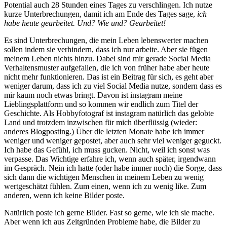
Potential auch 28 Stunden eines Tages zu verschlingen. Ich nutze
kurze Unterbrechungen, damit ich am Ende des Tages sage,
ich
habe heute gearbeitet. Und? Wie und? Gearbeitet!
Es sind Unterbrechungen, die mein Leben lebenswerter machen
sollen indem sie verhindern, dass ich nur arbeite. Aber sie fügen
meinem Leben nichts hinzu. Dabei sind mir gerade Social Media
Verhaltensmuster aufgefallen, die ich von früher habe aber heute
nicht mehr funktionieren. Das ist ein Beitrag für sich, es geht aber
weniger darum, dass ich zu viel Social Media nutze, sondern dass es
mir kaum noch etwas bringt. Davon ist instagram meine
Lieblingsplattform und so kommen wir endlich zum Titel der
Geschichte. Als Hobbyfotograf ist instagram natürlich das gelobte
Land und trotzdem inzwischen für mich überflüssig (wieder:
anderes Blogposting.) Über die letzten Monate habe ich immer
weniger und weniger gepostet, aber auch sehr viel weniger geguckt.
Ich habe das Gefühl, ich muss gucken. Nicht, weil ich sonst was
verpasse. Das Wichtige erfahre ich, wenn auch später, irgendwann
im Gespräch. Nein ich hatte (oder habe immer noch) die Sorge, dass
sich dann die wichtigen Menschen in meinem Leben zu wenig
wertgeschätzt fühlen. Zum einen, wenn ich zu wenig like. Zum
anderen, wenn ich keine Bilder poste.
Natürlich poste ich gerne Bilder. Fast so gerne, wie ich sie mache.
Aber wenn ich aus Zeitgründen Probleme habe, die Bilder zu