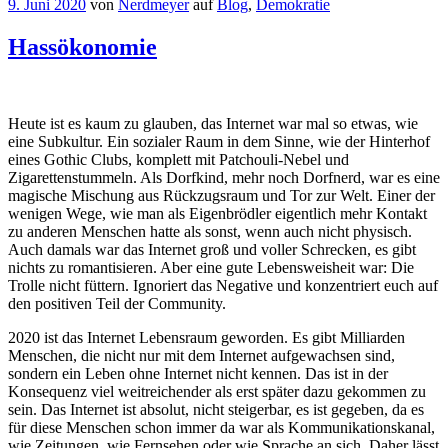
9. Juni 2020
von
Nerdmeyer
auf
Blog
,
Demokratie
Hassökonomie
Heute ist es kaum zu glauben, das Internet war mal so etwas, wie
eine Subkultur. Ein sozialer Raum in dem Sinne, wie der Hinterhof
eines Gothic Clubs, komplett mit Patchouli-Nebel und
Zigarettenstummeln. Als Dorfkind, mehr noch Dorfnerd, war es eine
magische Mischung aus Rückzugsraum und Tor zur Welt. Einer der
wenigen Wege, wie man als Eigenbrödler eigentlich mehr Kontakt
zu anderen Menschen hatte als sonst, wenn auch nicht physisch.
Auch damals war das Internet groß und voller Schrecken, es gibt
nichts zu romantisieren. Aber eine gute Lebensweisheit war: Die
Trolle nicht füttern. Ignoriert das Negative und konzentriert euch auf
den positiven Teil der Community.
2020 ist das Internet Lebensraum geworden. Es gibt Milliarden
Menschen, die nicht nur mit dem Internet aufgewachsen sind,
sondern ein Leben ohne Internet nicht kennen. Das ist in der
Konsequenz viel weitreichender als erst später dazu gekommen zu
sein. Das Internet ist absolut, nicht steigerbar, es ist gegeben, da es
für diese Menschen schon immer da war als Kommunikationskanal,
wie Zeitungen, wie Fernsehen oder wie Sprache an sich. Daher lässt