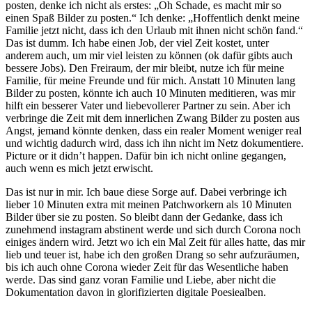
posten, denke ich nicht als erstes: „Oh Schade, es macht mir so
einen Spaß Bilder zu posten.“ Ich denke: „Hoffentlich denkt meine
Familie jetzt nicht, dass ich den Urlaub mit ihnen nicht schön fand.“
Das ist dumm. Ich habe einen Job, der viel Zeit kostet, unter
anderem auch, um mir viel leisten zu können (ok dafür gibts auch
bessere Jobs). Den Freiraum, der mir bleibt, nutze ich für meine
Familie, für meine Freunde und für mich. Anstatt 10 Minuten lang
Bilder zu posten, könnte ich auch 10 Minuten meditieren, was mir
hilft ein besserer Vater und liebevollerer Partner zu sein. Aber ich
verbringe die Zeit mit dem innerlichen Zwang Bilder zu posten aus
Angst, jemand könnte denken, dass ein realer Moment weniger real
und wichtig dadurch wird, dass ich ihn nicht im Netz dokumentiere.
Picture or it didn’t happen. Dafür bin ich nicht online gegangen,
auch wenn es mich jetzt erwischt.
Das ist nur in mir. Ich baue diese Sorge auf. Dabei verbringe ich
lieber 10 Minuten extra mit meinen Patchworkern als 10 Minuten
Bilder über sie zu posten. So bleibt dann der Gedanke, dass ich
zunehmend instagram abstinent werde und sich durch Corona noch
einiges ändern wird. Jetzt wo ich ein Mal Zeit für alles hatte, das mir
lieb und teuer ist, habe ich den großen Drang so sehr aufzuräumen,
bis ich auch ohne Corona wieder Zeit für das Wesentliche haben
werde. Das sind ganz voran Familie und Liebe, aber nicht die
Dokumentation davon in glorifizierten digitale Poesiealben.