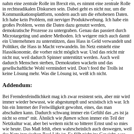
nahm eine zentrale Rolle im Brexit ein, es nimmt eine zentrale Rolle
in rechtsradikalen Diskursen sein. Dabei geht es nicht nur, um die
Kommunikationsplattform, sondern auch um die erhobenen Daten.
Ich habe kein Problem, mit nerviger Produktwerbung. Ich habe ein
großes Problem, wenn die Daten dazu genutzt werden,
demokratische Prozesse zu untergraben. Genau das passiert durch
Microtargeting und andere Methoden. Ich weigere mich auch damit
ein Unternehmen zu unterstützen, dass Hass in Geld verwandelt und
Politiker, die Hass in Macht verwandeln. Im Netz entsteht eine
Hassökonomie, die vorher nicht möglich war. Und das reicht mir
nicht nur, weil dadurch Spinner unterstützt werden. Auch weil
dadurch Menschen sterben, Demokratien wackeln und das
gesellschaftliche Wohl vermindert wird. Don’t feed the Trolls ist
keine Lösung mehr. Was die Lösung ist, weiß ich nicht.
Addendum:
Bei Fremdenfeindlichkeit mag ich zwar resistent sein, aber mir wird
immer wieder bewusst, wie abgestumpft und sexistisch ich war. Ich
bin ein Internet der Freiwilligkeit gewohnt, eines, das man
abschalten kann. Dadurch schwang immer ein Gefühl das „es ist ja
nicht so ernst“ mit. Ähnlich wie
flamen
schon immer ein Teil der
Netzkultur war, aber bei weitem nicht so bitterer Ernst und so mies
wie heute. Das Maß fehlt, eben wahrscheinlich auch deswegen, weil