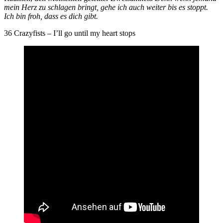
mein Herz zu schlagen bringt, gehe ich auch weiter bis es stoppt.
Ich bin froh, dass es dich gibt.
36 Crazyfists – I’ll go until my heart stops