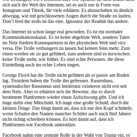
sich auch der Wert des Internets, sei es auch nur in Form von
Instagram und Tiktok, für viele erklären. Es abzuschalten ist ähnlich
abwegig, wie mit geschlossenen Augen durch die Straße zu laufen.
Don’t feed the trolls ist das eine, Ignoranz der Realität das andere.
Das Internet ist schon lange real geworden. Es ist ein normaler
Kommunikationskanal. Es ist keine abgelöste Welt, sondern Taten
im Netz fordern Konsequenzen in der physischen Welt und vice
versa. Die Trolle verhungern zu lassen hat keinen Sinn mehr. Zum
einen werden sie zu gut gefüttert, zum anderen sind es inzwischen
keine Trolle mehr, wie früher. Es sind echte Personen, die diese
Einstellung auch ins echte Leben tragen.
George Floyd hat die Trolle nicht gefüttert als er passiv am Boden
lag. Trotzdem haben die Trolle ihn gefressen. Rassenhass,
systematischer Rassismus und Intoleranz existieren nicht erst seit
dem Netz. Aber es erhärten sich die Beweise, das es durch
bestimmte Plattformen wieder einen Aufschwung gibt. Und ich
trage dafür eine Mitschuld. Ich trage eine große Schuld, durch die
kleinen Dinge. Das fängt damit an, dass ich nur den Kopf schüttele,
wenn Schulen den Namen mancher Schüler auch nach fünf Jahren
nicht richtig schreiben können. Es hört damit auf, dass ich
Plattformen wie Facebook unterstütze.
Facebook nahm eine zentrale Rolle in der Wahl von Trump ein, es