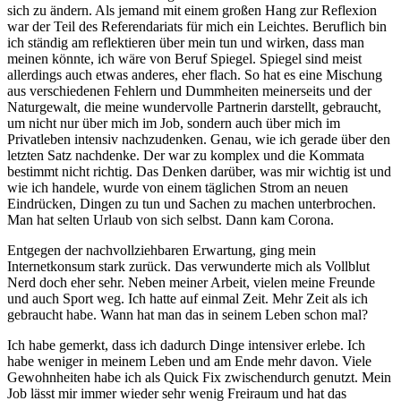
sich zu ändern. Als jemand mit einem großen Hang zur Reflexion
war der Teil des Referendariats für mich ein Leichtes. Beruflich bin
ich ständig am reflektieren über mein tun und wirken, dass man
meinen könnte, ich wäre von Beruf Spiegel. Spiegel sind meist
allerdings auch etwas anderes, eher flach. So hat es eine Mischung
aus verschiedenen Fehlern und Dummheiten meinerseits und der
Naturgewalt, die meine wundervolle Partnerin darstellt, gebraucht,
um nicht nur über mich im Job, sondern auch über mich im
Privatleben intensiv nachzudenken. Genau, wie ich gerade über den
letzten Satz nachdenke. Der war zu komplex und die Kommata
bestimmt nicht richtig. Das Denken darüber, was mir wichtig ist und
wie ich handele, wurde von einem täglichen Strom an neuen
Eindrücken, Dingen zu tun und Sachen zu machen unterbrochen.
Man hat selten Urlaub von sich selbst. Dann kam Corona.
Entgegen der nachvollziehbaren Erwartung, ging mein
Internetkonsum stark zurück. Das verwunderte mich als Vollblut
Nerd doch eher sehr. Neben meiner Arbeit, vielen meine Freunde
und auch Sport weg. Ich hatte auf einmal Zeit. Mehr Zeit als ich
gebraucht habe. Wann hat man das in seinem Leben schon mal?
Ich habe gemerkt, dass ich dadurch Dinge intensiver erlebe. Ich
habe weniger in meinem Leben und am Ende mehr davon. Viele
Gewohnheiten habe ich als Quick Fix zwischendurch genutzt. Mein
Job lässt mir immer wieder sehr wenig Freiraum und hat das