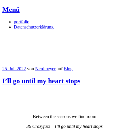
Menü
Springe
portfolio
zum
Datenschutzerklärung
Inhalt
Nerdmeyer
Based on a true story.
25. Juli 2022
von
Nerdmeyer
auf
Blog
I’ll go until my heart stops
Between the seasons we find room
36 Crazyfists – I’ll go until my heart stops