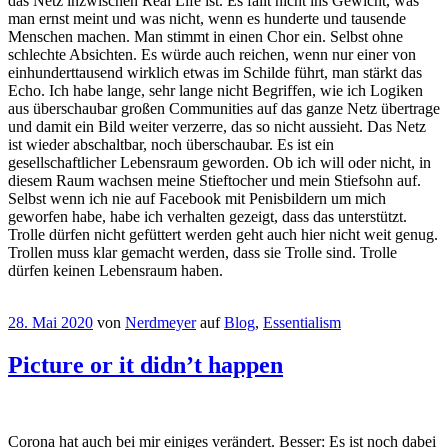
das Netz inzwischen Real Life ist. Es fällt nicht ins Gewicht, was
man ernst meint und was nicht, wenn es hunderte und tausende
Menschen machen. Man stimmt in einen Chor ein. Selbst ohne
schlechte Absichten. Es würde auch reichen, wenn nur einer von
einhunderttausend wirklich etwas im Schilde führt, man stärkt das
Echo. Ich habe lange, sehr lange nicht Begriffen, wie ich Logiken
aus überschaubar großen Communities auf das ganze Netz übertrage
und damit ein Bild weiter verzerre, das so nicht aussieht. Das Netz
ist wieder abschaltbar, noch überschaubar. Es ist ein
gesellschaftlicher Lebensraum geworden. Ob ich will oder nicht, in
diesem Raum wachsen meine Stieftocher und mein Stiefsohn auf.
Selbst wenn ich nie auf Facebook mit Penisbildern um mich
geworfen habe, habe ich verhalten gezeigt, dass das unterstützt.
Trolle dürfen nicht gefüttert werden geht auch hier nicht weit genug.
Trollen muss klar gemacht werden, dass sie Trolle sind. Trolle
dürfen keinen Lebensraum haben.
28. Mai 2020
von
Nerdmeyer
auf
Blog
,
Essentialism
Picture or it didn’t happen
Corona hat auch bei mir einiges verändert. Besser: Es ist noch dabei