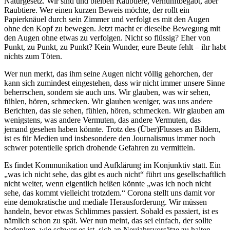
Naturgesetz. Wir sind und bleiben Raubtiere, vernunftbegabt, aber
Raubtiere. Wer einen kurzen Beweis möchte, der rollt ein
Papierknäuel durch sein Zimmer und verfolgt es mit den Augen
ohne den Kopf zu bewegen. Jetzt macht er dieselbe Bewegung mit
den Augen ohne etwas zu verfolgen. Nicht so flüssig? Eher von
Punkt, zu Punkt, zu Punkt? Kein Wunder, eure Beute fehlt – ihr habt
nichts zum Töten.
Wer nun merkt, das ihm seine Augen nicht völlig gehorchen, der
kann sich zumindest eingestehen, dass wir nicht immer unsere Sinne
beherrschen, sondern sie auch uns. Wir glauben, was wir sehen,
fühlen, hören, schmecken. Wir glauben weniger, was uns andere
Berichten, das sie sehen, fühlen, hören, schmecken. Wir glauben am
wenigstens, was andere Vermuten, das andere Vermuten, das
jemand gesehen haben könnte. Trotz des (Über)Flusses an Bildern,
ist es für Medien und insbesondere den Journalismus immer noch
schwer potentielle sprich drohende Gefahren zu vermitteln.
Es findet Kommunikation und Aufklärung im Konjunktiv statt. Ein
„was ich nicht sehe, das gibt es auch nicht“ führt uns gesellschaftlich
nicht weiter, wenn eigentlich heißen könnte „was ich noch nicht
sehe, das kommt vielleicht trotzdem.“ Corona stellt uns damit vor
eine demokratische und mediale Herausforderung. Wir müssen
handeln, bevor etwas Schlimmes passiert. Sobald es passiert, ist es
nämlich schon zu spät. Wer nun meint, das sei einfach, der sollte
bedenken, wie schwer es ist, sich an Neujahrsvorsätze zu halten.