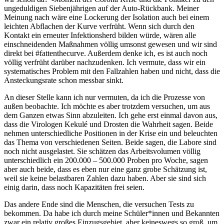
ungeduldigen Siebenjährigen auf der Auto-Rückbank. Meiner
Meinung nach wäre eine Lockerung der Isolation auch bei einem
leichten Abflachen der Kurve verfrüht. Wenn sich durch den
Kontakt ein erneuter Infektionsherd bilden würde, wären alle
einschneidenden Maßnahmen völlig umsonst gewesen und wir sind
direkt bei #fattenthecurve. Außerdem denke ich, es ist auch noch
völlig verfrüht darüber nachzudenken. Ich vermute, dass wir ein
systematisches Problem mit den Fallzahlen haben und nicht, dass die
Ansteckungsrate schon messbar sinkt.
An dieser Stelle kann ich nur vermuten, da ich die Prozesse von
außen beobachte. Ich möchte es aber trotzdem versuchen, um aus
dem Ganzen etwas Sinn abzuleiten. Ich gehe erst einmal davon aus,
dass die Virologen Kekulé und Drosten die Wahrheit sagen. Beide
nehmen unterschiedliche Positionen in der Krise ein und beleuchten
das Thema von verschiedenen Seiten. Beide sagen, die Labore sind
noch nicht ausgelastet. Sie schätzen das Arbeitsvolumen völlig
unterschiedlich ein 200.000 – 500.000 Proben pro Woche, sagen
aber auch beide, dass es eben nur eine ganz grobe Schätzung ist,
weil sie keine belastbaren Zahlen dazu haben. Aber sie sind sich
einig darin, dass noch Kapazitäten frei seien.
Das andere Ende sind die Menschen, die versuchen Tests zu
bekommen. Da habe ich durch meine Schüler*innen und Bekannten
zwar ein relativ großes Einzugsgebiet, aber keineswegs so groß, um