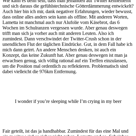
Wie kann es denn sein, dass man jemanden auf Twitter kennenlernt
und sich daraus die gefühlstechnische Götterdämmerung entwickelt?
Auch hier bin ich mir, dank negativer Erfahrungen, wieder bewusst,
dass online alles anders sein kann als offline. Mit anderen Worten,
Lametta ist manchmal auch nur Alufolie vom Käsebrot, das 6
Wochen im Schulranzen vergessen wurde. Aber genau deswegen
trifft man sich ja vorher auch mit anderen Leuten. Also ich
zumindest. Dann verschwindet der Twitter-Crush schon in der
unendlichen Flut der täglichen Eindrücke. Gut, in dem Fall habe ich
mich dann geirrt. An andere Menschen denken, ist auch ein
Konzept, das keine Zukunft hat. Aber genau deswegen ist man ja
erwachsen genug, sich völlig rational auf ein Treffen einzulassen,
um die Position mal ordentlich zu reflektieren. Problematisch sind
dabei vielleicht die 976km Entfernung.
I wonder if you’re sleeping while I’m crying in my beer
Fair geteilt, ist das ja handhabbar. Zumindest für das eine Mal und