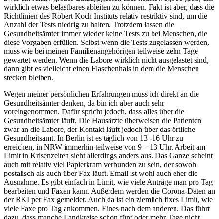
wirklich etwas belastbares ableiten zu können. Fakt ist aber, dass die
Richtlinien des Robert Koch Instituts relativ restriktiv sind, um die
Anzahl der Tests niedrig zu halten. Trotzdem lassen die
Gesundheitsämter immer wieder keine Tests zu bei Menschen, die
diese Vorgaben erfüllen. Selbst wenn die Tests zugelassen werden,
muss wie bei meinen Familienangehörigen teilweise zehn Tage
gewartet werden. Wenn die Labore wirklich nicht ausgelastet sind,
dann gibt es vielleicht einen Flaschenhals in dem die Menschen
stecken bleiben.
Wegen meiner persönlichen Erfahrungen muss ich direkt an die
Gesundheitsämter denken, da bin ich aber auch sehr
voreingenommen. Dafür spricht jedoch, dass alles über die
Gesundheitsämter läuft. Die Hausärzte überweisen die Patienten
zwar an die Labore, der Kontakt läuft jedoch über das örtliche
Gesundheitsamt. In Berlin ist es täglich von 13 -16 Uhr zu
erreichen, in NRW immerhin teilweise von 9 – 13 Uhr. Arbeit am
Limit in Krisenzeiten sieht allerdings anders aus. Das Ganze scheint
auch mit relativ viel Papierkram verbunden zu sein, der sowohl
postalisch als auch über Fax läuft. Email ist wohl auch eher die
Ausnahme. Es gibt einfach in Limit, wie viele Anträge man pro Tag
bearbeiten und Faxen kann. Außerdem werden die Corona-Daten an
der RKI per Fax gemeldet. Auch da ist ein ziemlich fixes Limit, wie
viele Faxe pro Tag ankommen. Eines nach dem anderen. Das führt
dazu, dass manche Landkreise schon fünf oder mehr Tage nicht