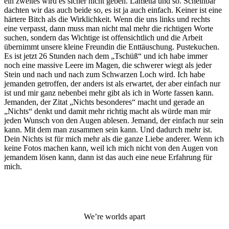
ein zweites wird es sicher nicht geben. Lametta und so. Scheinbar
dachten wir das auch beide so, es ist ja auch einfach. Keiner ist eine
härtere Bitch als die Wirklichkeit. Wenn die uns links und rechts
eine verpasst, dann muss man nicht mal mehr die richtigen Worte
suchen, sondern das Wichtige ist offensichtlich und die Arbeit
übernimmt unsere kleine Freundin die Enttäuschung. Pustekuchen.
Es ist jetzt 26 Stunden nach dem „Tschüß“ und ich habe immer
noch eine massive Leere im Magen, die schwerer wiegt als jeder
Stein und nach und nach zum Schwarzen Loch wird. Ich habe
jemanden getroffen, der anders ist als erwartet, der aber einfach nur
ist und mir ganz nebenbei mehr gibt als ich in Worte fassen kann.
Jemanden, der Zitat „Nichts besonderes“ macht und gerade an
„Nichts“ denkt und damit mehr richtig macht als würde man mir
jeden Wunsch von den Augen ablesen. Jemand, der einfach nur sein
kann. Mit dem man zusammen sein kann. Und dadurch mehr ist.
Dein Nichts ist für mich mehr als die ganze Liebe anderer. Wenn ich
keine Fotos machen kann, weil ich mich nicht von den Augen von
jemandem lösen kann, dann ist das auch eine neue Erfahrung für
mich.
We’re worlds apart